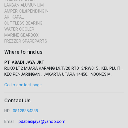
LAKBAN ALUMUNIUM
AMPER OIL&PENDINGIN
AKI KAPAL
CUTTLESS BEARING
WATER COOLER
MARINE GEARBOX
FREZZER SPAREPARTS
Where to find us
PT. ABADI JAYA JKT
RUKO LT.2 MUARA KARANG L9.T/20 RT013/RW015 , KEL PLUIT ,
KEC PENJARINGAN , JAKARTA UTARA 14450, INDONESIA .
Go to contact page
Contact Us
HP :
08128354388
Email :
pdabadijaya@yahoo.com