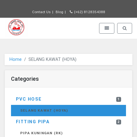
Contact Us
Blog
(+62) 8128354388
PT JAYA ABADI - go to homepage
Toggle navigatio
Toggle 
Home
SELANG KAWAT (HOYA)
Categories
PVC HOSE
1
SELANG KAWAT (HOYA)
FITTING PIPA
2
PIPA KUNINGAN (RK)