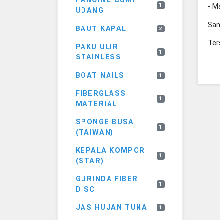
PANCING CUMI
1
- M
UDANG
San
BAUT KAPAL
2
Ter
PAKU ULIR
1
STAINLESS
BOAT NAILS
1
FIBERGLASS
1
MATERIAL
SPONGE BUSA
1
(TAIWAN)
KEPALA KOMPOR
1
(STAR)
GURINDA FIBER
1
DISC
JAS HUJAN TUNA
1