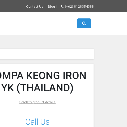
Contact Us
Blog
(+62) 8128354388
Toggle search
OMPA KEONG IRON
YK (THAILAND)
Scroll to product details
Call Us