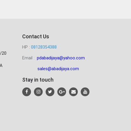
Contact Us
HP :
08128354388
/20
Email :
pdabadijaya@yahoo.com
A
sales@abadijaya
.com
Stay in touch