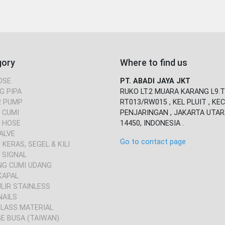
gory
Where to find us
OSE
PT. ABADI JAYA JKT
G PIPA
RUKO LT.2 MUARA KARANG L9.T
 PUMP
RT013/RW015 , KEL PLUIT , KEC
 CUMI
PENJARINGAN , JAKARTA UTAR
 HOSE
14450, INDONESIA .
ALVE
Go to contact page
KERAS, SEGEL & KILI
 SIGNAL
NG CUMI UDANG
KAPAL
ULIR STAINLESS
NAILS
GLASS MATERIAL
E BUSA (TAIWAN)