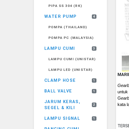
PIPA SS 304 (RK)
WATER PUMP
4
POMPA (THAILAND)
POMPA PC (MALAYSIA)
LAMPU CUMI
3
LAMPU CUMI (UNISTAR)
LAMPU LED (UNISTAR)
MARI
CLAMP HOSE
1
Gear
BALL VALVE
1
untuk
G
ear
JARUM KERAS,
kata l
2
SEGEL & KILI
LAMPU SIGNAL
1
TERS