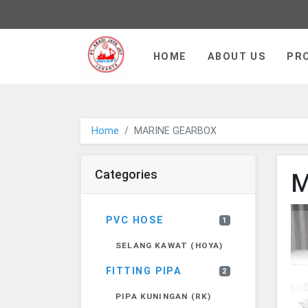
PT JAYA ABADI - go to homepa
HOME
ABOUT US
PR
Home
MARINE GEARBOX
Categories
M
PVC HOSE
1
SELANG KAWAT (HOYA)
FITTING PIPA
2
PIPA KUNINGAN (RK)