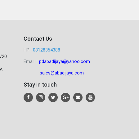
Contact Us
HP :
08128354388
/20
Email :
pdabadijaya@yahoo.com
A
sales@abadijaya
.com
Stay in touch