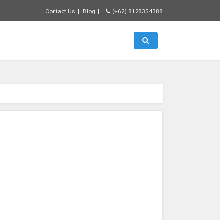
Contact Us
Blog
(+62) 8128354388
Toggle search