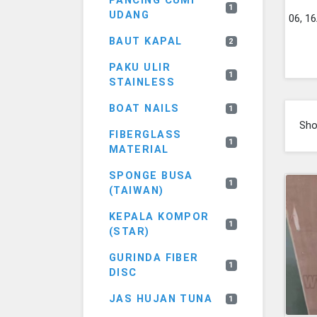
PANCING CUMI
1
UDANG
06, 1
BAUT KAPAL
2
PAKU ULIR
1
STAINLESS
BOAT NAILS
1
Sh
FIBERGLASS
1
MATERIAL
SPONGE BUSA
1
(TAIWAN)
KEPALA KOMPOR
1
(STAR)
GURINDA FIBER
1
DISC
JAS HUJAN TUNA
1