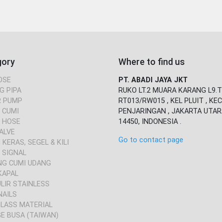
gory
Where to find us
OSE
PT. ABADI JAYA JKT
G PIPA
RUKO LT.2 MUARA KARANG L9.T
 PUMP
RT013/RW015 , KEL PLUIT , KEC
 CUMI
PENJARINGAN , JAKARTA UTAR
 HOSE
14450, INDONESIA .
ALVE
Go to contact page
KERAS, SEGEL & KILI
 SIGNAL
NG CUMI UDANG
KAPAL
ULIR STAINLESS
NAILS
GLASS MATERIAL
E BUSA (TAIWAN)