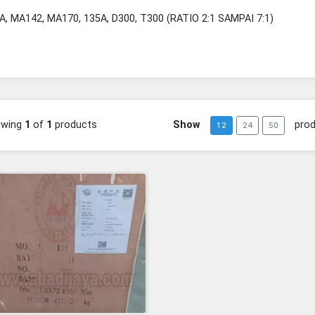
6A, MA142, MA170, 135A, D300, T300 (RATIO 2:1 SAMPAI 7:1)
owing
1
of
1
products
Show
pro
12
24
50